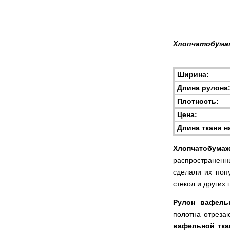
Хлопчатобумаж
Ширина:
Длина рулона
Плотность:
Цена:
Длина ткани н
Хлопчатобумаж
распространенн
сделали их поп
стекол и других 
Рулон вафель
полотна отреза
вафельной тка