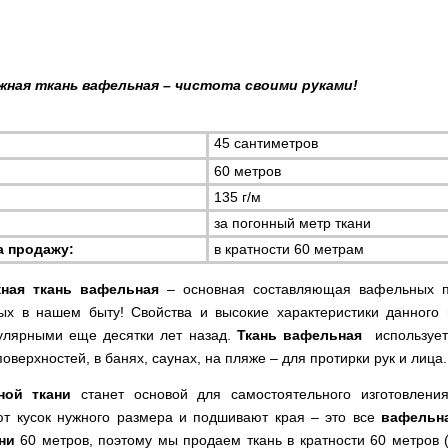
ная ткань вафельная – чистота своими руками!
45 сантиметров 
:
60 метров
135 г/м
за погонный метр ткани
а продажу:
в кратности 60 метрам
ная ткань вафельная
 – основная составляющая вафельных по
ых в нашем быту! 
Свойства и высокие характеристики данного 
улярными еще десятки лет назад. 
Ткань вафельная 
 использует
поверхностей, в банях, саунах, на пляже – для протирки рук и лица.
ной ткани
 станет основой для самостоятельного изготовления
ют кусок нужного размера и подшивают края – это все 
вафельна
ни 
60 метров, поэтому мы продаем ткань в кратности 60 метров (