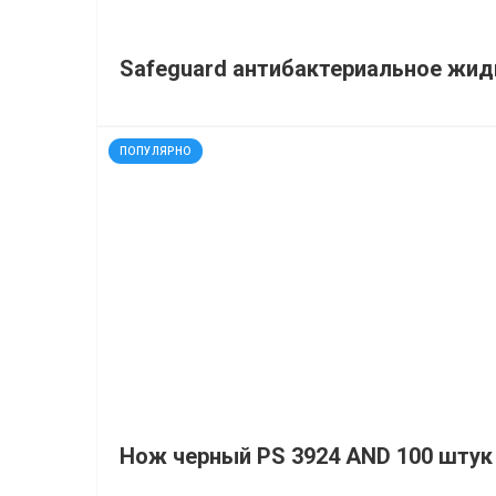
Safeguard антибактериальное жид
код: 11914
ПОПУЛЯРНО
Нож черный PS 3924 АND 100 штук