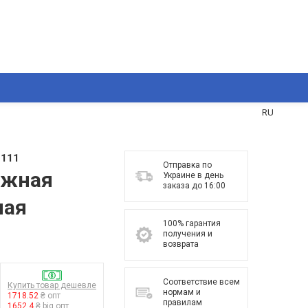
UA
RU
1111
Отправка по
ажная
Украине в день
заказа до 16:00
ная
100% гарантия
получения и
возврата
Соответствие всем
Купить товар дешевле
нормам и
1718.52
₴ опт
правилам
1652.4
₴ big опт