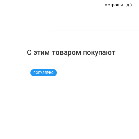
метров и т.д.).
С этим товаром покупают
код: 91637
ПОПУЛЯРНО