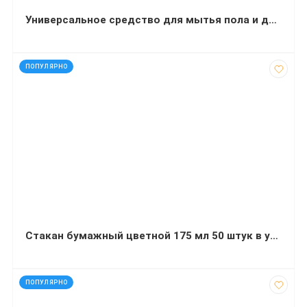
Универсальное средство для мытья пола и других поверхностей Balu Uno Лимон 5 л
код: 21963
ПОПУЛЯРНО
Стакан бумажный цветной 175 мл 50 штук в упаковке в ассортименте
код: 91967
ПОПУЛЯРНО