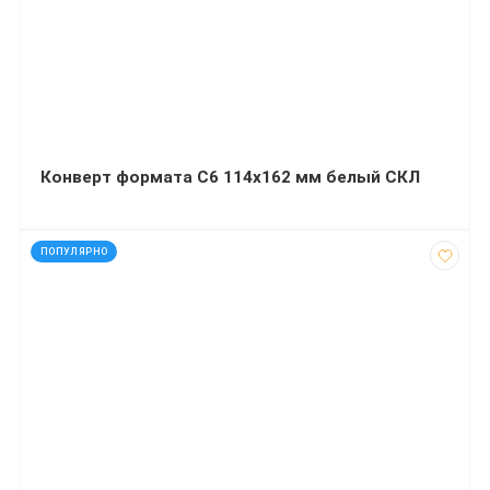
Конверт формата С6 114х162 мм белый СКЛ
код: 32455
ПОПУЛЯРНО