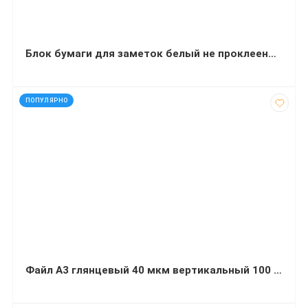
Блок бумаги для заметок белый не проклееный 85х85 мм 400 листов
код: 92535
ПОПУЛЯРНО
Файл А3 глянцевый 40 мкм вертикальный 100 штук