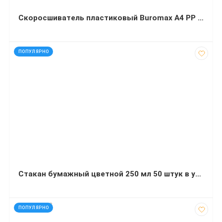
Скоросшиватель пластиковый Buromax А4 РР желтый
код: 21966
ПОПУЛЯРНО
Стакан бумажный цветной 250 мл 50 штук в упаковке в ассортименте
код: 272653
ПОПУЛЯРНО