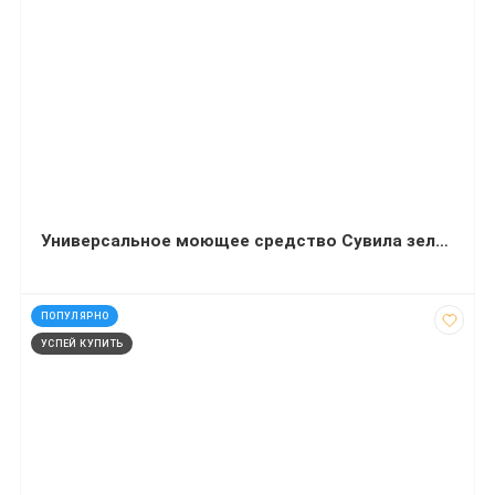
Универсальное моющее средство Сувила зеленое с ароматом яблока 5 л
код: 32459
ПОПУЛЯРНО
УСПЕЙ КУПИТЬ