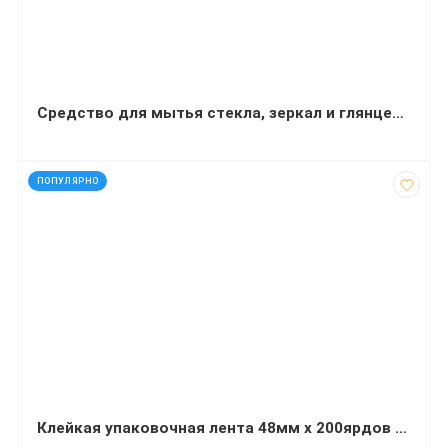
Средство для мытья стекла, зеркал и глянцевых поверхностей Balu Glass 500 мл
код: 2478
ПОПУЛЯРНО
Клейкая упаковочная лента 48мм x 200ярдов х 40мкм прозрачная JOBMAX Buromax