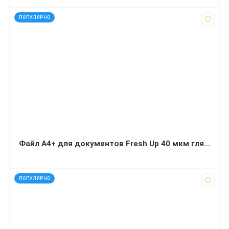
код: 92527
ПОПУЛЯРНО
Файл А4+ для документов Fresh Up 40 мкм глянец 100 штук
код: 44129
ПОПУЛЯРНО