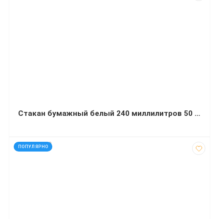
Стакан бумажный белый 240 миллилитров 50 штук
код: 927309
ПОПУЛЯРНО