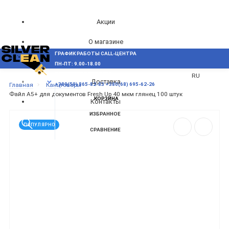
Акции
О магазине
ГРАФИК РАБОТЫ CALL-ЦЕНТРА
UA
Блог
ПН-ПТ: 9.00-18.00
ВОЗНИКЛИ ВОПРОСЫ,
RU
Доставка
МЕНЮ
Главная
Канцтовары
+380(50) 865-82-83
+380(68) 695-62-26
Файл А5+ для документов Fresh Up 40 мкм глянец 100 штук
КОРЗИНА
Контакты
ИЗБРАННОЕ
ПОПУЛЯРНО
СРАВНЕНИЕ