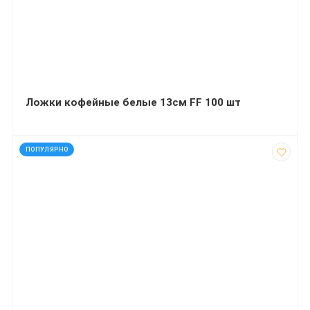
Ложки кофейные белые 13см FF 100 шт
код: 92011
ПОПУЛЯРНО