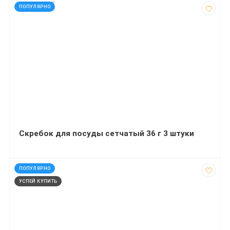
код: 927667
ПОПУЛЯРНО
Скребок для посуды сетчатый 36 г 3 штуки
код: 1459
ПОПУЛЯРНО
УСПЕЙ КУПИТЬ