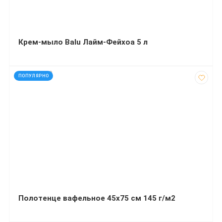
Крем-мыло Balu Лайм-Фейхоа 5 л
код: 928109
ПОПУЛЯРНО
Полотенце вафельное 45х75 см 145 г/м2