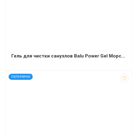
Гель для чистки санузлов Balu Power Gel Морской бриз 1л
код: 272669
ПОПУЛЯРНО