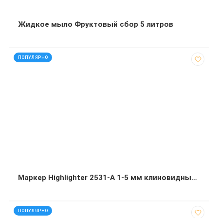
Жидкое мыло Фруктовый сбор 5 литров
код: 7333
ПОПУЛЯРНО
Маркер Highlighter 2531-A 1-5 мм клиновидный зеленый
код: 70276
ПОПУЛЯРНО