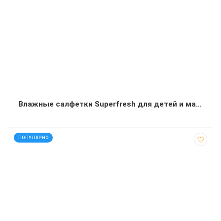
Влажные салфетки Superfresh для детей и мам с клапаном 120 штук
код: 92544
ПОПУЛЯРНО