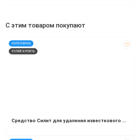
С этим товаром покупают
код: 60117
ПОПУЛЯРНО
УСПЕЙ КУПИТЬ
Средство Силит для удаления известкового налета и ржавчины 450 миллилитров