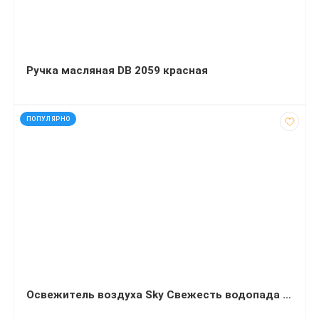
Ручка масляная DB 2059 красная
код: 91251
ПОПУЛЯРНО
Освежитель воздуха Sky Свежесть водопада 300 миллилитров