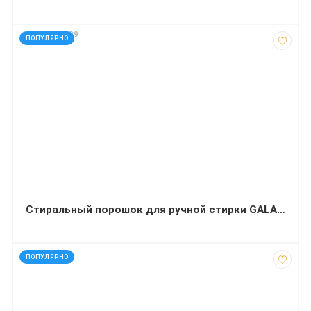
код: 1202889
ПОПУЛЯРНО
Стиральный порошок для ручной стирки GALA СМЗ Французский аромат 400 г
код: 35123
ПОПУЛЯРНО