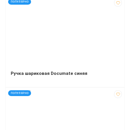
код: 92769
ПОПУЛЯРНО
Ручка шариковая Documate синяя
код: 290313
ПОПУЛЯРНО