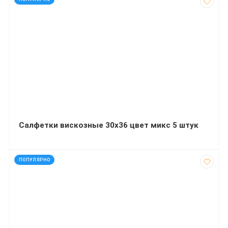
Салфетки вискозные 30х36 цвет микс 5 штук
код: 32458
ПОПУЛЯРНО