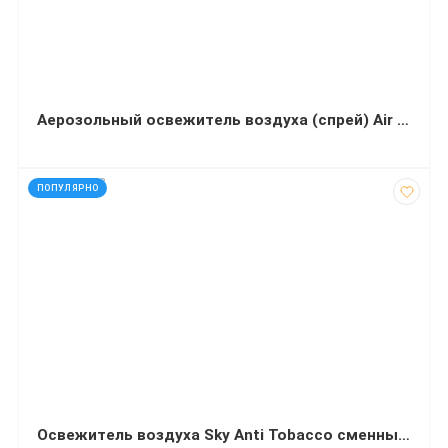
Аерозольный освежитель воздуха (спрей) Air Wick Магнолия и цветущая вишня 345 мл
код: 290278
ПОПУЛЯРНО
Освежитель воздуха Sky Anti Tobacco сменный баллон 260 миллилитров