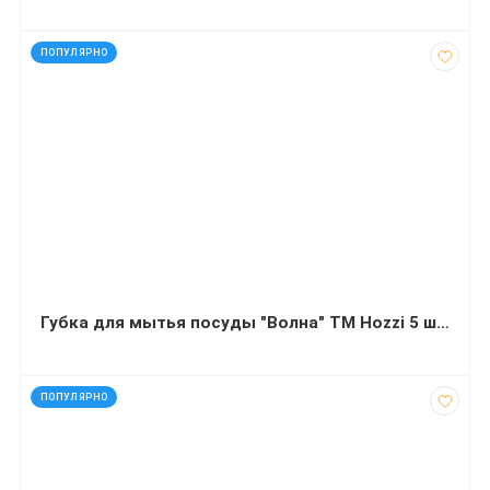
код: 16186
ПОПУЛЯРНО
Губка для мытья посуды "Волна" ТМ Hozzi 5 штук
код: 92572
ПОПУЛЯРНО