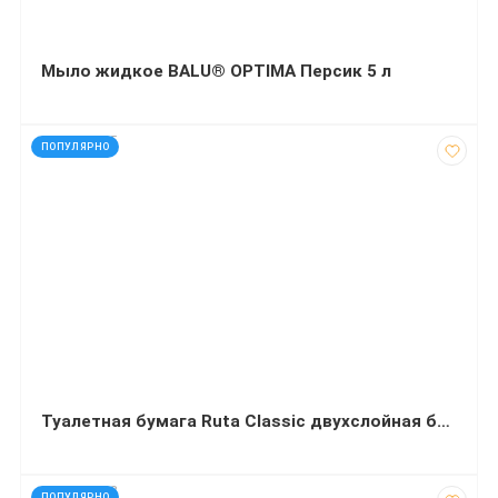
Мыло жидкое BALU® OPTIMA Персик 5 л
код: 120395
ПОПУЛЯРНО
Туалетная бумага Ruta Classic двухслойная белая 16 рулонов
код: 927663
ПОПУЛЯРНО