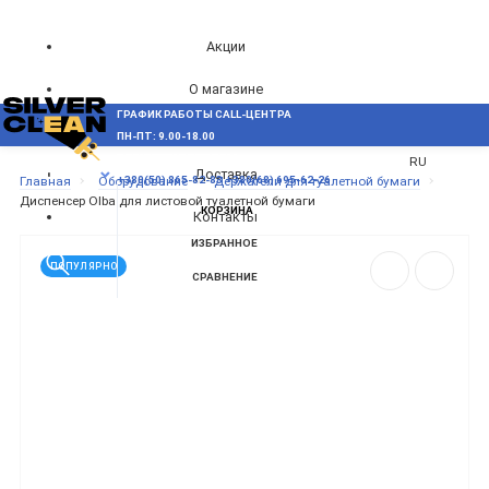
Акции
О магазине
ГРАФИК РАБОТЫ CALL-ЦЕНТРА
UA
Блог
ПН-ПТ: 9.00-18.00
ВОЗНИКЛИ ВОПРОСЫ,
RU
Доставка
МЕНЮ
Главная
Оборудование
Держатели для туалетной бумаги
+380(50) 865-82-83
+380(68) 695-62-26
Диспенсер Olba для листовой туалетной бумаги
КОРЗИНА
Контакты
ИЗБРАННОЕ
ПОПУЛЯРНО
СРАВНЕНИЕ