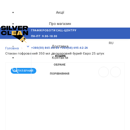
Акції
Про магазин
ГРАФІК РОБОТИ CALL-ЦЕНТРУ
UA
Блог
ПН-ПТ: 9.00-18.00
ВИНИКЛИ ПИТАННЯ,
RU
Доставка
МЕНЮ
Головна
+380(50) 865-82-83
+380(68) 695-62-26
Стакан гофрований 350 мл двошаровий бурий Євро 25 штук
КОШИК
Контакти
ОБРАНЕ
ПОПУЛЯРНИЙ
ПОРІВНЯННЯ