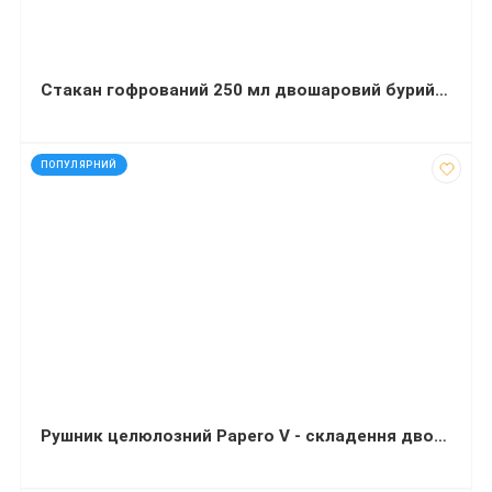
Стакан гофрований 250 мл двошаровий бурий Євро 30 штук
код: 30150
ПОПУЛЯРНИЙ
Рушник целюлозний Papero V - складення двошаровий 210х190 мм 150 листів