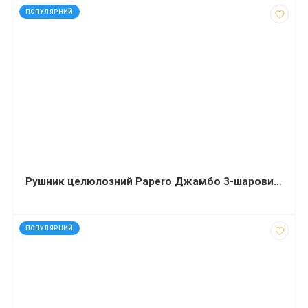
код: 30199
ПОПУЛЯРНИЙ
Рушник целюлозний Papero Джамбо 3-шаровий 350 аркушів 1 рулон
код: 32458
ПОПУЛЯРНИЙ