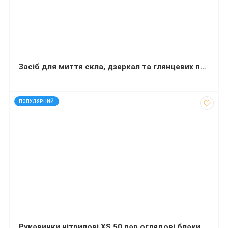
Засіб для миття скла, дзеркал та глянцевих поверхонь Balu Glass 500 мл
код: 12711
ПОПУЛЯРНИЙ
Рукавички нітрилові XS 50 пар оглядові блакитні неопудрені BS