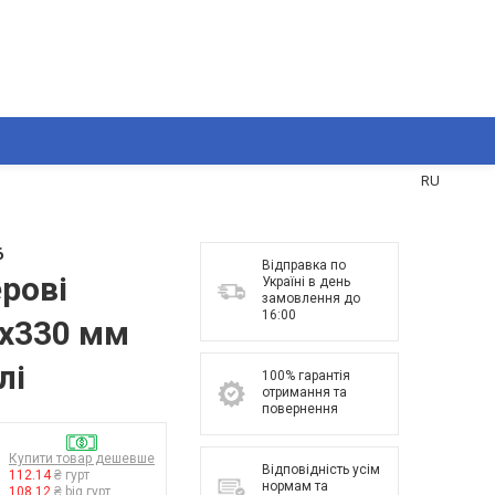
UA
RU
6
Відправка по
рові
Україні в день
замовлення до
16:00
0х330 мм
лі
100% гарантія
отримання та
повернення
Купити товар дешевше
Відповідність усім
112.14
₴ гурт
нормам та
108.12
₴ big гурт