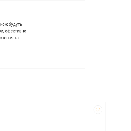
також будуть
зи, ефективно
снення та