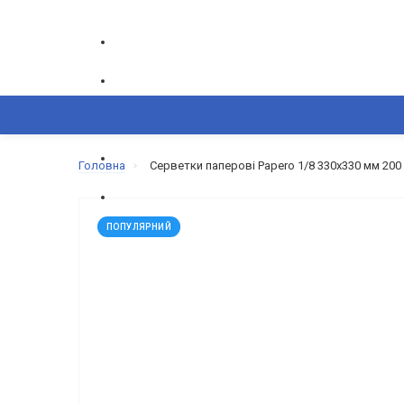
ГРАФІК РОБОТИ CALL-ЦЕНТРУ
ПН-ПТ: 9.00-18.00
ВИНИКЛИ ПИТАННЯ,
Головна
Серветки паперові Papero 1/8 330х330 мм 200 
+380(50) 865-82-83
+380(68) 695-6
КОШИК
КАТАЛОГ
ОБРАНЕ
ПОПУЛЯРНИЙ
ПОРІВНЯННЯ