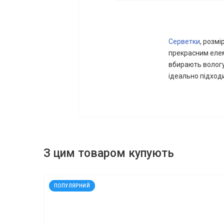
Серветки
, розмі
прекрасним елем
вбирають вологу
ідеально підходи
З цим товаром купують
код: 930139
ПОПУЛЯРНИЙ