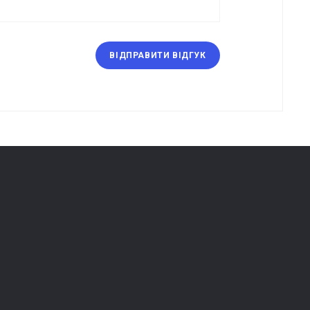
ВІДПРАВИТИ ВІДГУК
кімната
Акції
соби
Про магазин
ирання
Блог
Доставка
Контакти