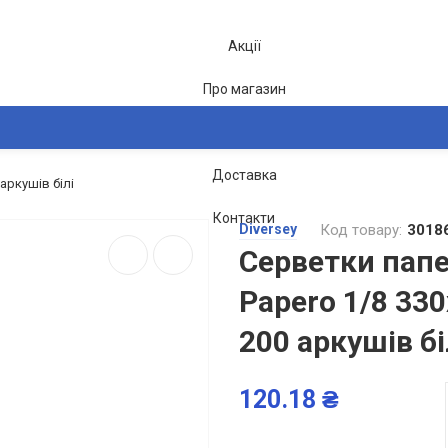
Акції
Про магазин
Блог
Доставка
аркушів білі
2-26
Контакти
Diversey
Код товару:
3018
Серветки папе
Papero 1/8 33
200 аркушів бі
120.18 ₴