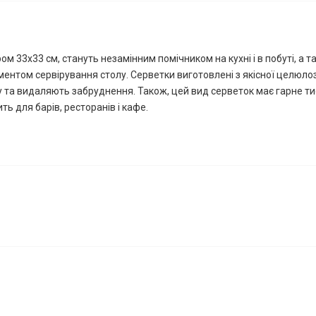
ром 33х33 см, стануть незамінним помічником на кухні і в побуті, а 
ентом сервірування столу. Серветки виготовлені з якісної целюло
 та видаляють забруднення. Також, цей вид серветок має гарне ти
ть для барів, ресторанів і кафе.