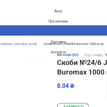
Акції
Про магазин
Блог
Доставка
обивачі, степлери, скоби
Скоби №24/6 JOBMAX Buromax 1000 штук
2-26
Контакти
Buromax (Im)
Код товару:
1
Скоби №24/6
Buromax 1000
8.04 ₴
В НАЯВНОСТІ