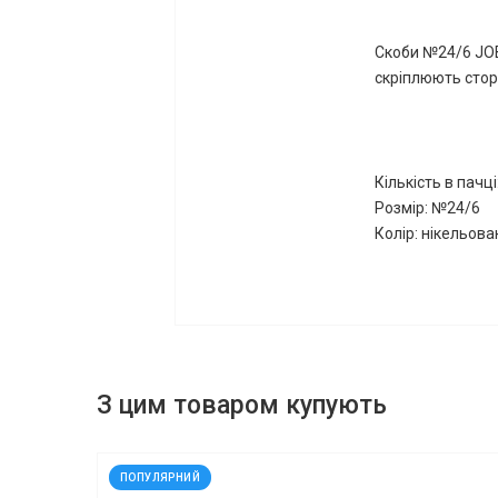
Скоби №24/6 JO
скріплюють сторі
Кількість в пачці
Розмір:
№24/6
Колір: нікельов
З цим товаром купують
код: 935746
ПОПУЛЯРНИЙ