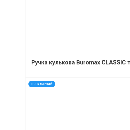
Ручка кулькова Buromax CLASSIC т
код: 927106
ПОПУЛЯРНИЙ