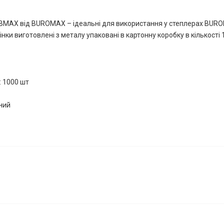
BMAX від BUROMAX – ідеальні для використання у степлерах BUR
нки виготовлені з металу упаковані в картонну коробку в кількості 
: 1000 шт
аний