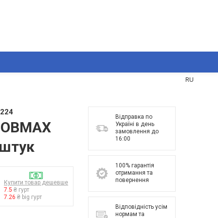
UA
RU
224
Відправка по
 JOBMAX
Україні в день
замовлення до
16:00
 штук
100% гарантія
отримання та
повернення
Купити товар дешевше
7.5
₴ гурт
7.26
₴ big гурт
Відповідність усім
нормам та