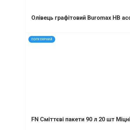
Олівець графітовий Buromax НВ ас
код: 91990
ПОПУЛЯРНИЙ
FN Сміттєві пакети 90 л 20 шт Міцн