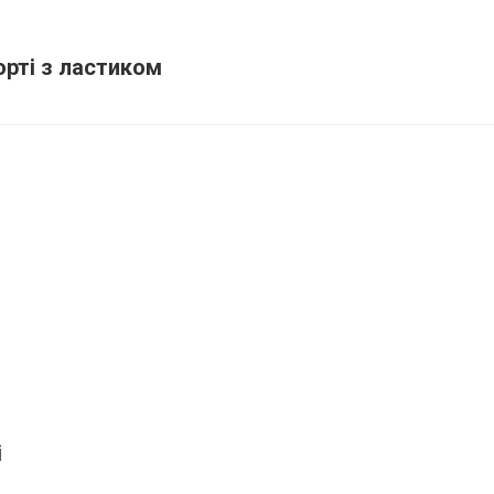
орті з ластиком
і