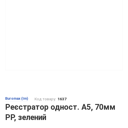
Buromax (Im)
Код товару:
1637
Реєстратор одност. А5, 70мм
PP, зелений