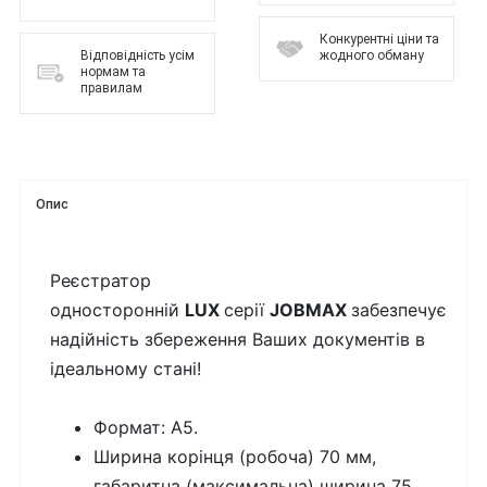
Конкурентні ціни та
Відповідність усім
жодного обману
нормам та
правилам
Опис
Реєстратор
односторонній
LUX
серії
JOBMAX
забезпечує
надійність збереження Ваших документів в
ідеальному стані!
Формат: А5.
Ширина корінця (робоча) 70 мм,
габаритна (максимальна) ширина 75